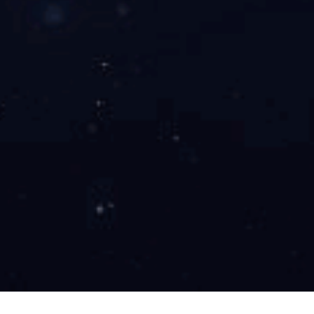
工程监理
乐竞官网登录入口
工程造价咨询
工程招标代理
政府采购
工程咨询
工程设计
全过程工程咨询