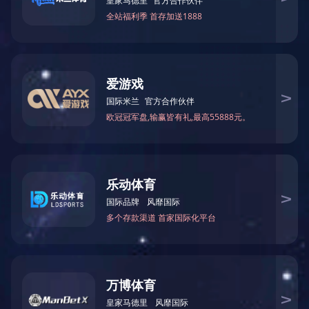
公司新闻
热烈祝贺公司成功中标又一全过程工程咨
询项目！！！
热烈祝贺公司中标 广州市荔湾区增滘小学
安全设施改造工程全过程工程咨询服务 ！
全过程工程咨询是乐竞官网登录入口的特色业务方向。凭借齐
全的专业方向和资质、资信，各部门协同作战的工作模式，丰
富的业绩，公司内部的质量、资料等管理制度，以及完备的售
后服务经验，致合公司具备为业主提供全过程工程咨询服务的
特别优势。详情请查看公司网页（业务类型 - 全过程工程咨