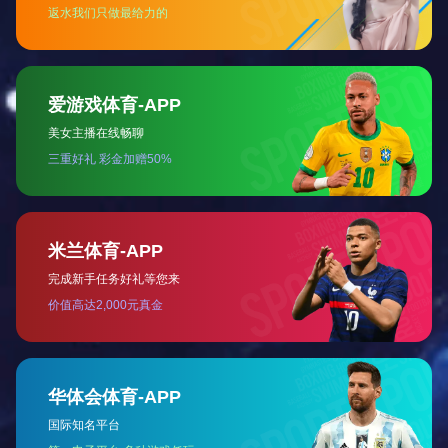
相关新闻
致合中标汕头市潮阳区财政局财政性资金投资项目评审咨询框架协
议采购项目
致合工程咨询公司设计部助力联沙社区上良体育公园华丽变身
致合公司成功入库南沙横沥镇工程咨询企业库
致合公司成功入库南沙黄阁镇工程监理库和工程乐竞官网登录入口
库
公司入选95007部队建筑工程设计库
导航栏目