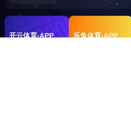
公司新闻
公司公告
公司新闻
技术交流
行业新闻
乐竞·体育(中国)官方网站
您的位置：
网站首页
>
业务类型
>
工程设计