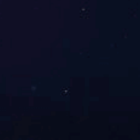
电话：020-81407316
手机：18022366030
邮箱：767877449@qq.com
地址：广州市荔湾区浣花路浣南东街26号206房
关于致合
公司简介
经营范围和工作模式
新闻中心
公司新闻
业务类型
工程监理