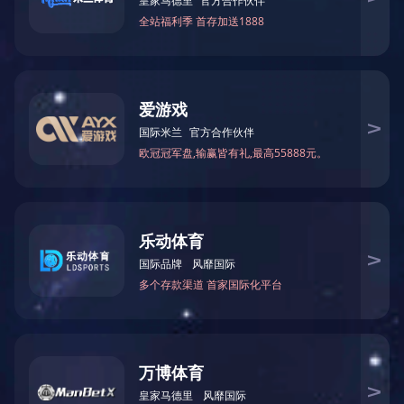
给排水设计师
1. 给排水专业毕业，大专或本科学历，需要有1-2年工作经验
2. 具备独立绘图能力，熟悉给排水设计规范，有做过农村/村
镇给排水设计的经验
3. 此岗位有地域要求，广东，或者广州本地人优先考虑。
4. 此岗位为全职工作，不接受实习。
我们是综合性的全过程工程咨询公司，业务涵盖设计、造价、
招标代理、监理全过程，目前正在大力发展设计业务，工程设