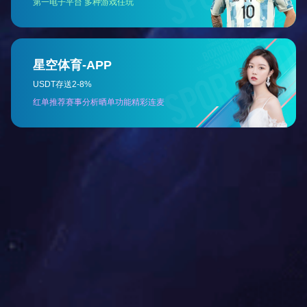
招聘信息
给排水设计师
乐竞·体育(中国)官方网站
新闻中心
致合中标汕头市潮阳区财政局财政性资
致合工程咨询公司设计部助力联沙社区
致合公司成功入库南沙横沥镇工程咨询
致合公司成功入库南沙黄阁镇工程监理
公司入选95007部队建筑工程设计