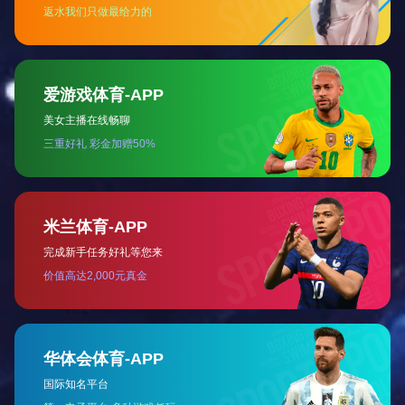
公司简介
公司架构和人员组成
社会认证
公司资质
经营范围
工作模式
部门之间的协作方式
质量管理
合作工程师发展平台