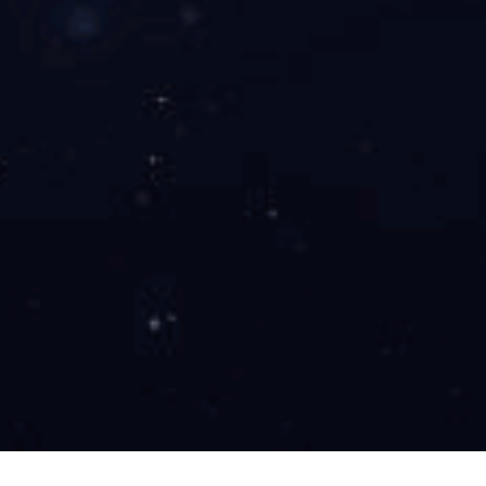
乐竞官网登录入口
工程造价咨询
工程招标代理
政府采购
工程咨询
工程设计
全过程工程咨询