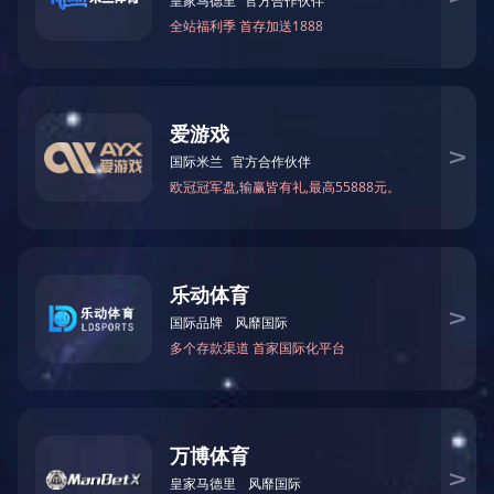
招聘信息
本公司现正在火热招聘以下专业，诚挚
期待您的加入！
给排水设计师（全职/独立设计师/工作室）
基础招聘信息（专业招聘信息详见各专业）
本公司提供五险一金等基础福利，致力于为员工提供舒适的工
作环境，严格实施每日7小时的工作时间，并提供加班补助和
调休。公司不定时举办羽毛球比赛、书法比赛等趣味活动，更
多信息可参考公司的新闻网站。