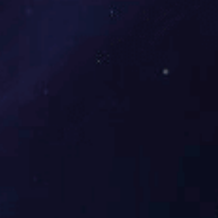
联系我们
联系人：林经理
手 机：18022366030
邮 箱：767877449@qq.com
公 司：乐竞官网登录入口
地 址：广州市荔湾区浣花路浣南东街26号206房
分享
手机
分类
顶部