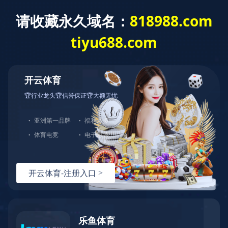
导航菜单
导航菜单
网站首页
公司简介
公司架构和人员组成
社会认证
公司资质
经营范围
工作模式
部门之间的协作方式
质量管理
合作工程师发展平台
业务类型
乐竞官网登录入口
工程设计
全过程工程咨询