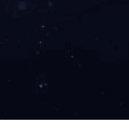
乐竞官网登录入口
工程造价咨询
工程招标代理
政府采购
工程咨询
工程设计
全过程工程咨询