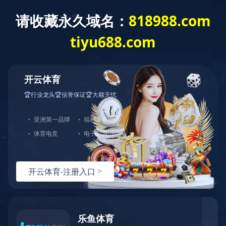
导航菜单
导航菜单
网站首页
公司简介
公司架构和人员组成
社会认证
公司资质
经营范围
工作模式
部门之间的协作方式
质量管理
合作工程师发展平台
业务类型
乐竞官网登录入口
工程设计
全过程工程咨询